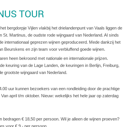
INUS TOUR
et bergdorpje Vijlen vlakbij het drielandenpunt van Vaals liggen de
 St. Martinus, de oudste rode wijngaard van Nederland. Al sinds
de internationaal geprezen wijnen geproduceerd. Mede dankzij het
tan Beurskens en zijn team voor verbluffend goede wijnen.
jaren heen bekroond met nationale en internationale prijzen.
e keuring van de Lage Landen, de keuringen in Berlijn, Freiburg,
de grootste wijngaard van Nederland.
4.00 uur kunnen bezoekers van een rondleiding door de prachtige
 Van april t/m oktober. Nieuw: wekelijks het hele jaar op zaterdag
en bedragen € 18,50 per persoon. Wil je alleen de wijnen proeven?
jes voor € 9,- per persoon.