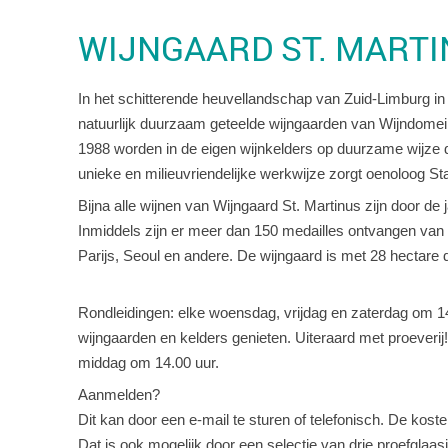
WIJNGAARD ST. MART
In het schitterende heuvellandschap van Zuid-Limburg in h
natuurlijk duurzaam geteelde wijngaarden van Wijndomein
1988 worden in de eigen wijnkelders op duurzame wijze 
unieke en milieuvriendelijke werkwijze zorgt oenoloog S
Bijna alle wijnen van Wijngaard St. Martinus zijn door de 
Inmiddels zijn er meer dan 150 medailles ontvangen van d
Parijs, Seoul en andere. De wijngaard is met 28 hectare 
Rondleidingen: elke woensdag, vrijdag en zaterdag om 1
wijngaarden en kelders genieten. Uiteraard met proeverij!
middag om 14.00 uur.
Aanmelden?
Dit kan door een e-mail te sturen of telefonisch. De kost
Dat is ook mogelijk door een selectie van drie proefglaas