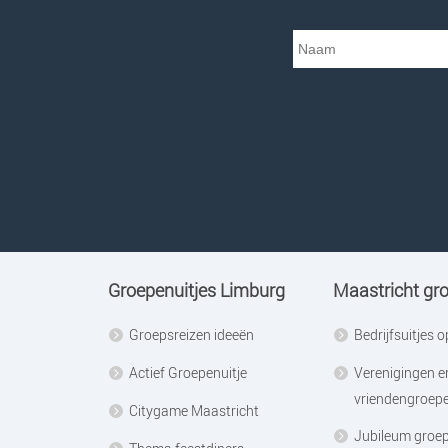
Groepenuitjes Limburg
Maastricht gr
Groepsreizen ideeën
Bedrijfsuitjes 
Actief Groepenuitje
Verenigingen e
vriendengroep
Citygame Maastricht
Jubileum groep