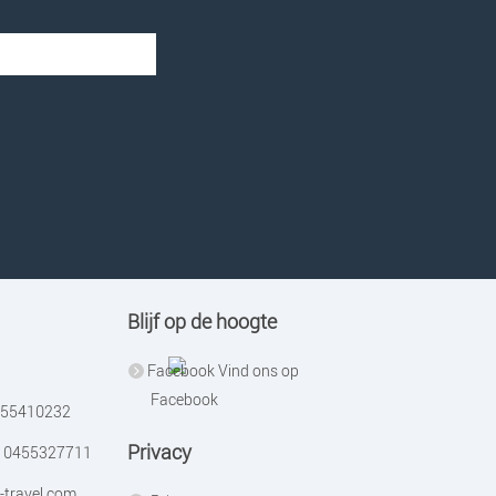
Blijf op de hoogte
Vind ons op
Facebook
55410232
Privacy
0455327711
-travel.com