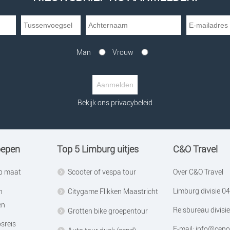
Man
Vrouw
Bekijk ons privacybeleid
oepen
Top 5 Limburg uitjes
C&O Travel
op maat
Scooter of vespa tour
Over C&O Travel
Limburg divisie
04
n
Citygame Flikken Maastricht
en
Reisbureau divisie
Grotten bike groepentour
sreis
E-mail:
info@ceno