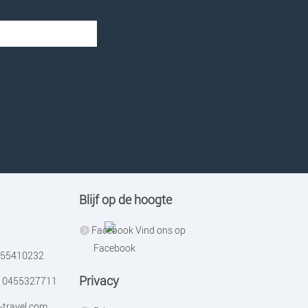
Blijf op de hoogte
Vind ons op
Facebook
55410232
Privacy
0455327711
-travel.com