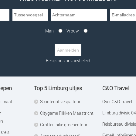
Man
Vrouw
Bekijk ons privacybeleid
oepen
Top 5 Limburg uitjes
C&O Travel
op maat
Scooter of vespa tour
Over C&O Travel
Limburg divisie
04
n
Citygame Flikken Maastricht
en
Reisbureau divisie
Grotten bike groepentour
sreis
E-mail:
info@ceno