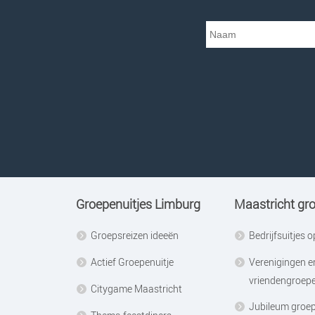
Groepenuitjes Limburg
Maastricht gr
Groepsreizen ideeën
Bedrijfsuitjes 
Actief Groepenuitje
Verenigingen e
vriendengroep
Citygame Maastricht
Jubileum groep