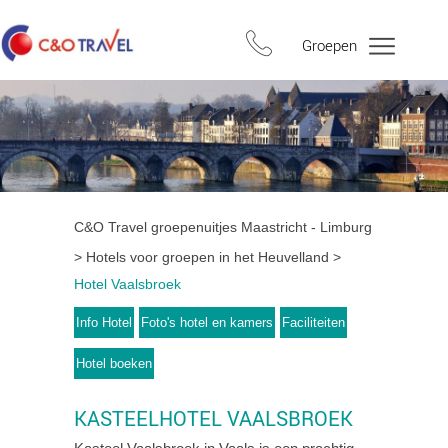
Groepen
C&O Travel groepenuitjes Maastricht - Limburg
Hotels voor groepen in het Heuvelland
Hotel Vaalsbroek
Info Hotel
Foto's hotel en kamers
Faciliteiten
Hotel boeken
KASTEELHOTEL VAALSBROEK