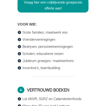
Vraag hier een vrijblijvende groepsreis
offerte aan!
VOOR WIE:
Grote families, maatwerk reis
Vriendenverenigingen
Bedrijven, personeelverenigingen
Scholen, educatieve reizen
Jubileum groepjes. maatwerkreis
Incentive’s, teambuilding
VERTROUWD BOEKEN
Lid ANVR, SGRZ en Calamiteitenfonds
Meer dan 30 jaar zuid Limburg